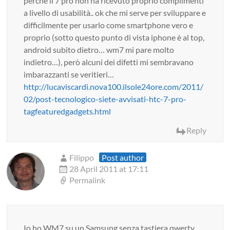
perchè il 7 pro non ha ricevuto proprio complimenti
a livello di usabilità.. ok che mi serve per sviluppare e
difficilmente per usarlo come smartphone vero e
proprio (sotto questo punto di vista iphone è al top,
android subito dietro… wm7 mi pare molto
indietro…), però alcuni dei difetti mi sembravano
imbarazzanti se veritieri…
http://lucaviscardi.nova100.ilsole24ore.com/2011/
02/post-tecnologico-siete-avvisati-htc-7-pro-
tagfeaturedgadgets.html
Reply
Filippo
Post author
28 April 2011 at 17:11
Permalink
Io ho WM7 su un Samsung senza tastiera qwerty