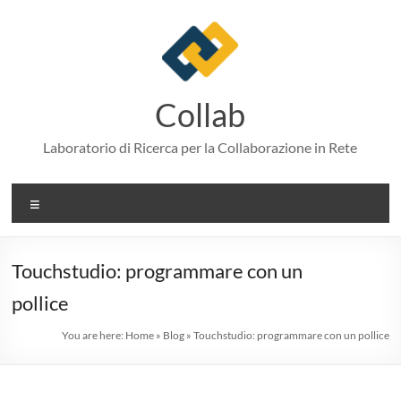
Skip
to
content
Collab
Laboratorio di Ricerca per la Collaborazione in Rete
Menu
Touchstudio: programmare con un
pollice
You are here:
Home
»
Blog
»
Touchstudio: programmare con un pollice