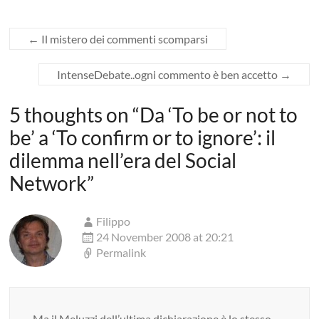
←
Il mistero dei commenti scomparsi
IntenseDebate..ogni commento è ben accetto
→
5 thoughts on “
Da ‘To be or not to
be’ a ‘To confirm or to ignore’: il
dilemma nell’era del Social
Network
”
Filippo
24 November 2008 at 20:21
Permalink
Ma il Meluzzi dell’ultima dichiarazione è lo stesso