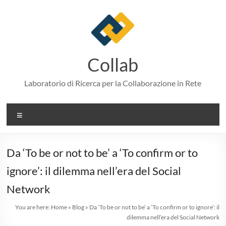
Skip
to
content
Collab
Laboratorio di Ricerca per la Collaborazione in Rete
Menu
Da ‘To be or not to be’ a ‘To confirm or to
ignore’: il dilemma nell’era del Social
Network
You are here:
Home
»
Blog
»
Da ‘To be or not to be’ a ‘To confirm or to ignore’: il
dilemma nell’era del Social Network