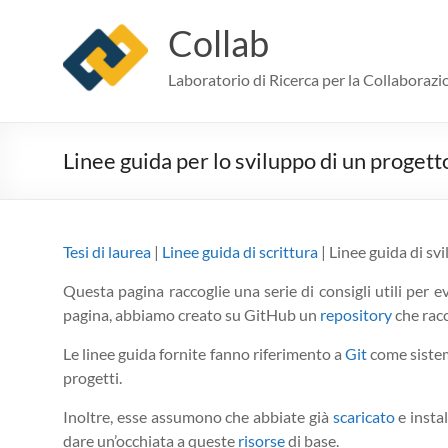
Skip
to
Collab
content
Laboratorio di Ricerca per la Collaborazi
Linee guida per lo sviluppo di un progetto
Tesi di laurea
|
Linee guida di scrittura
| Linee guida di sv
Questa pagina raccoglie una serie di consigli utili per 
pagina, abbiamo creato su GitHub un
repository
che racc
Le linee guida fornite fanno riferimento a
Git
come sistem
progetti.
Inoltre, esse assumono che abbiate già
scaricato
e instal
dare un’occhiata a queste
risorse
di base.