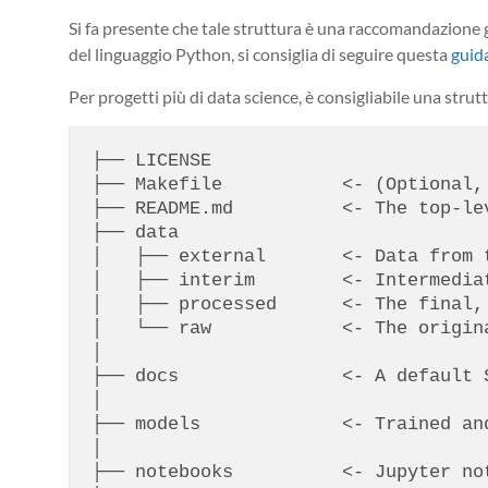
Si fa presente che tale struttura è una raccomandazione g
del linguaggio Python, si consiglia di seguire questa
guid
Per progetti più di data science, è consigliabile una stru
├── LICENSE

├── Makefile           <- (Optional,
├── README.md          <- The top-le
├── data

│   ├── external       <- Data from t
│   ├── interim        <- Intermedia
│   ├── processed      <- The final,
│   └── raw            <- The origina
│

├── docs               <- A default 
│

├── models             <- Trained an
│

├── notebooks          <- Jupyter no