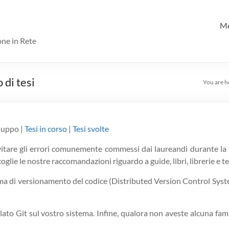
M
one in Rete
 di tesi
You are h
iluppo |
Tesi in corso
|
Tesi svolte
evitare gli errori comunemente commessi dai laureandi durante la f
oglie le nostre raccomandazioni riguardo a guide, libri, librerie e te
a di versionamento del codice (Distributed Version Control Sys
lato Git sul vostro sistema. Infine, qualora non aveste alcuna famil