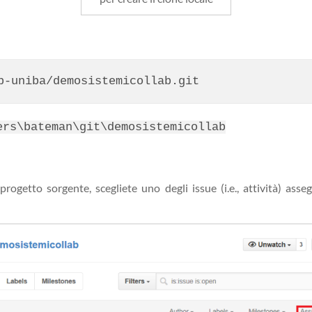
ers\bateman\git\demosistemicollab
 progetto sorgente, scegliete uno degli issue (i.e., attività) ass