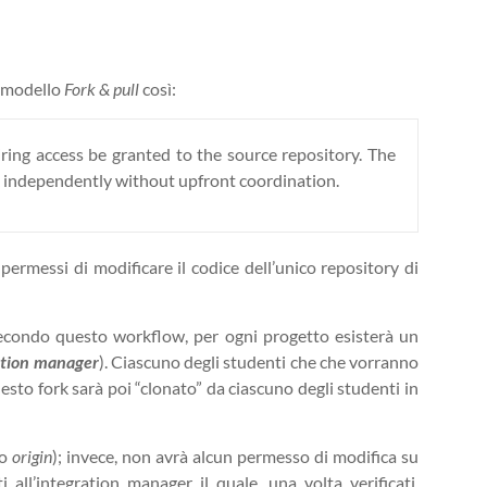
l modello
Fork & pull
così:
ring access be granted to the source repository. The
rk independently without upfront coordination.
i permessi di modificare il codice dell’unico repository di
Secondo questo workflow, per ogni progetto esisterà un
ation manager
). Ciascuno degli studenti che che vorranno
esto fork sarà poi “clonato” da ciascuno degli studenti in
to
origin
); invece, non avrà alcun permesso di modifica su
ll’integration manager il quale, una volta verificati,