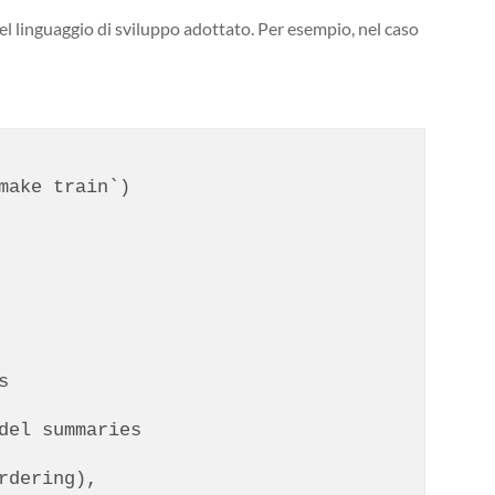
el linguaggio di sviluppo adottato. Per esempio, nel caso
ake train`)



el summaries

dering),
