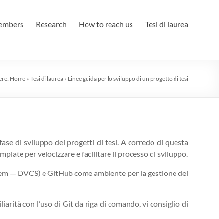
embers
Research
How to reach us
Tesi di laurea
ere:
Home
»
Tesi di laurea
»
Linee guida per lo sviluppo di un progetto di tesi
ase di sviluppo dei progetti di tesi. A corredo di questa
mplate per velocizzare e facilitare il processo di sviluppo.
tem — DVCS) e GitHub come ambiente per la gestione dei
iarità con l’uso di Git da riga di comando, vi consiglio di