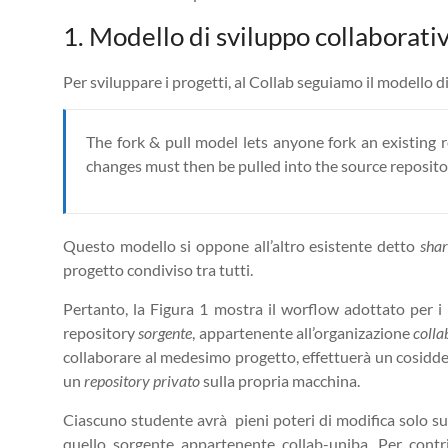
1. Modello di sviluppo collaborati
Per sviluppare i progetti, al Collab seguiamo il modello
The fork & pull model lets anyone fork an existing 
changes must then be pulled into the source reposito
Questo modello si oppone all’altro esistente detto
shar
progetto condiviso tra tutti.
Pertanto, la Figura 1 mostra il worflow adottato per i
repository
sorgente
, appartenente all’organizazione
colla
collaborare al medesimo progetto, effettuerà un cosidd
un
repository privato
sulla propria macchina.
Ciascuno studente avrà pieni poteri di modifica solo sul
quello sorgente appartenente collab-uniba. Per contri