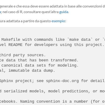
enerale e che essa deve essere adattata in base alle convenzioni d
a
; nel caso di R, consultare quest’altra
guida
.
ttura adattata a partire da questo
esempio
:
 Makefile with commands like `make data` or `m
vel README for developers using this project.

hird party sources.

te data that has been transformed.

 canonical data sets for modeling.

l, immutable data dump.

Sphinx project; see sphinx-doc.org for details
d serialized models, model predictions, or mod
tebooks. Naming convention is a number (for or