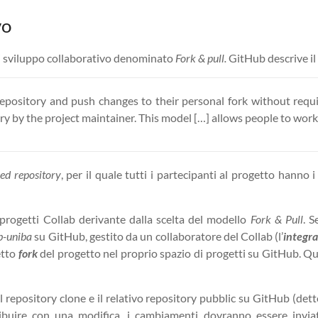
vo
 di sviluppo collaborativo denominato
Fork & pull.
GitHub descrive i
repository and push changes to their personal fork without requi
ry by the project maintainer. This model […] allows people to wo
ed repository
, per il quale tutti i partecipanti al progetto hanno 
 progetti Collab derivante dalla scelta del modello
Fork & Pull
. 
b-uniba
su GitHub, gestito da un collaboratore del Collab (l’
integr
etto
fork
del progetto nel proprio spazio di progetti su GitHub. Qu
 repository clone e il relativo repository pubblic su GitHub (det
buire con una modifica, i cambiamenti dovranno essere inviati a