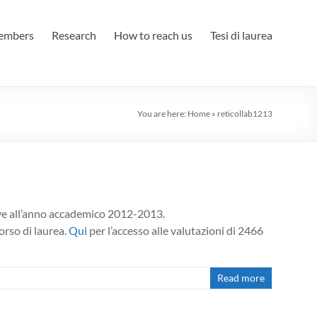
embers
Research
How to reach us
Tesi di laurea
You are here:
Home
»
reticollab1213
ative all’anno accademico 2012-2013.
orso di laurea.
Qui
per l’accesso alle valutazioni di 2466
Read more