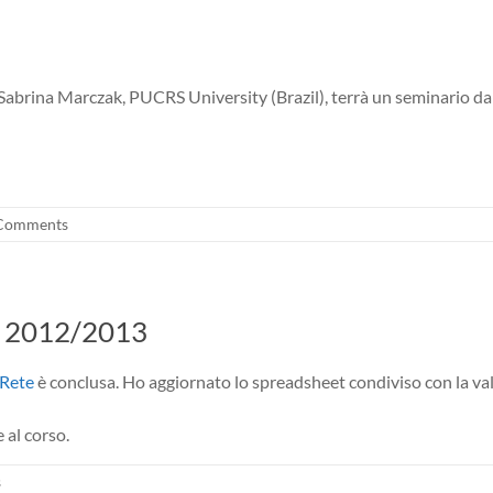
 Sabrina Marczak, PUCRS University (Brazil), terrà un seminario d
Comments
ne 2012/2013
 Rete
è conclusa. Ho aggiornato lo spreadsheet condiviso con la val
 al corso.
s