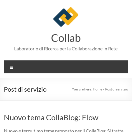
Skip
to
content
Collab
Laboratorio di Ricerca per la Collaborazione in Rete
Menu
Post di servizio
You are here:
Home
»
Post di servizio
Nuovo tema CollaBlog: Flow
Nuovo e terzultimo tema proposto per il CollaBlog. Si tratta