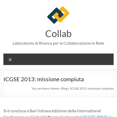
Skip
to
content
Collab
Laboratorio di Ricerca per la Collaborazione in Rete
Menu
ICGSE 2013: missione compiuta
You are here:
Home
»
Blog
»
ICGSE 2013: missione compiuta
Si è conclusa a Bari l’ottava edizione della International
Conference on Global Software Engineering (
ICGSE 2013
). La