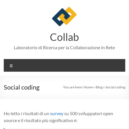
Skip
to
content
Collab
Laboratorio di Ricerca per la Collaborazione in Rete
Menu
Social coding
You are here:
Home
»
Blog
»
Social coding
Ho letto i risultati di un
survey
su 500 sviluppatori open
source e il risultato più significativo è: