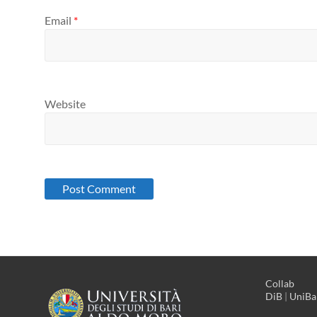
Email
*
Website
Collab
DiB
|
UniBa