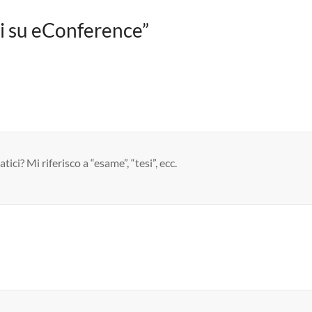
li su eConference
”
ci? Mi riferisco a “esame”, “tesi”, ecc.