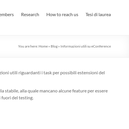
embers
Research
How to reach us
Tesi di laurea
You are here:
Home
»
Blog
»
Informazioni utili su eConference
i utili riguardanti i task per possibili estensioni del
lla stabile, alla quale mancano alcune feature per essere
 fuori del testing.