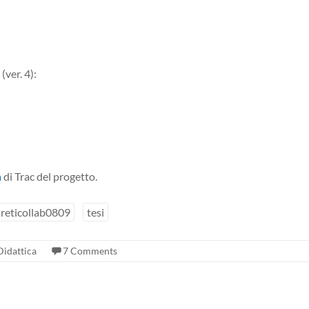
ver. 4):
a
di Trac del progetto.
reticollab0809
tesi
Didattica
7 Comments