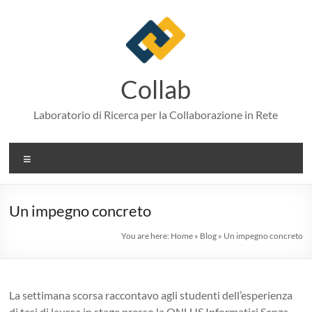
Skip
to
content
Collab
Laboratorio di Ricerca per la Collaborazione in Rete
Menu
Un impegno concreto
You are here:
Home
»
Blog
»
Un impegno concreto
La settimana scorsa raccontavo agli studenti dell’esperienza
di tesi di laurea in stage presso la ONLUS Informatici Senza