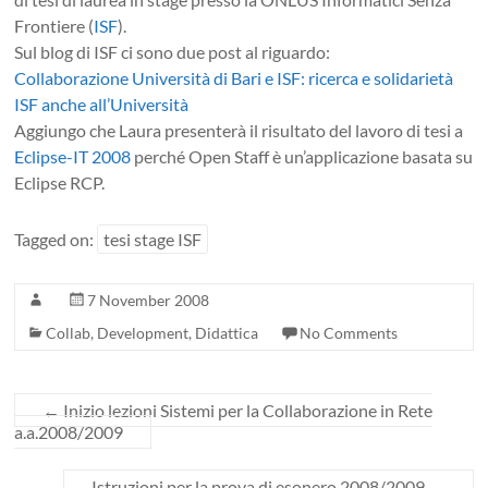
Frontiere (
ISF
).
Sul blog di ISF ci sono due post al riguardo:
Collaborazione Università di Bari e ISF: ricerca e solidarietà
ISF anche all’Università
Aggiungo che Laura presenterà il risultato del lavoro di tesi a
Eclipse-IT 2008
perché Open Staff è un’applicazione basata su
Eclipse RCP.
Tagged on:
tesi stage ISF
7 November 2008
Collab
,
Development
,
Didattica
No Comments
←
Inizio lezioni Sistemi per la Collaborazione in Rete
a.a.2008/2009
Istruzioni per la prova di esonero 2008/2009
→