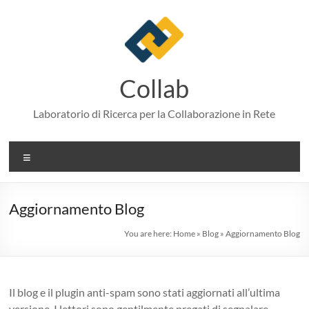
Skip
to
content
Collab
Laboratorio di Ricerca per la Collaborazione in Rete
Menu
Aggiornamento Blog
You are here:
Home
»
Blog
»
Aggiornamento Blog
Il blog e il plugin anti-spam sono stati aggiornati all’ultima
versione. I lettori sono gentilmente pregati di segnalare