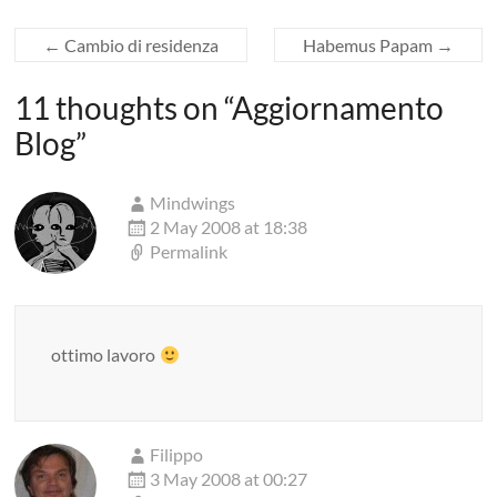
←
Cambio di residenza
Habemus Papam
→
11 thoughts on “
Aggiornamento
Blog
”
Mindwings
2 May 2008 at 18:38
Permalink
ottimo lavoro
Filippo
3 May 2008 at 00:27