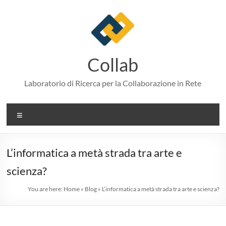
Skip
to
content
Collab
Laboratorio di Ricerca per la Collaborazione in Rete
Menu
L’informatica a metà strada tra arte e
scienza?
You are here:
Home
»
Blog
»
L’informatica a metà strada tra arte e scienza?