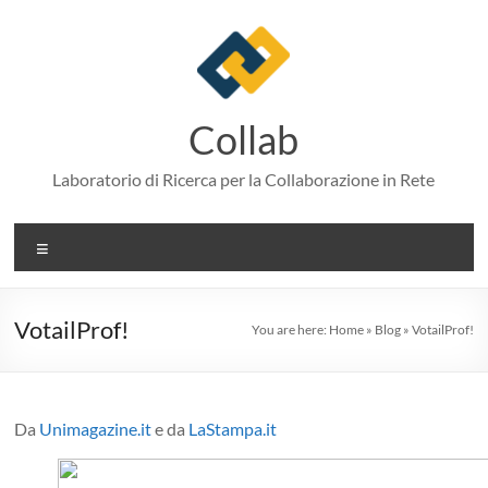
Skip
to
content
Collab
Laboratorio di Ricerca per la Collaborazione in Rete
Menu
VotailProf!
You are here:
Home
»
Blog
»
VotailProf!
Da
Unimagazine.it
e da
LaStampa.it