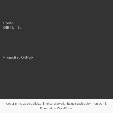
Collab
DiB
|
UniBa
Progetti su GitHub
Copyright © 2026
Collab
. All rights reserved. Theme
Spacious
by ThemeGrill.
Powered by:
WordPress
.