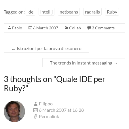
Tagged on:
ide
intellij
netbeans
radrails
Ruby
Fabio
6 March 2007
Collab
3 Comments
←
Istruzioni per la prova di esonero
The trends in instant messaging
→
3 thoughts on “
Quale IDE per
Ruby?
”
Filippo
6 March 2007 at 16:28
Permalink