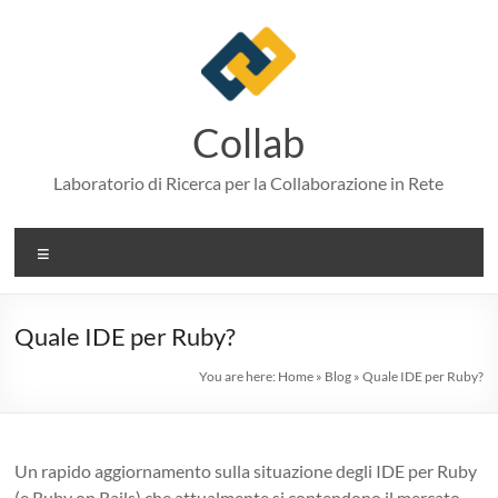
Skip
to
content
Collab
Laboratorio di Ricerca per la Collaborazione in Rete
Menu
Quale IDE per Ruby?
You are here:
Home
»
Blog
»
Quale IDE per Ruby?
Un rapido aggiornamento sulla situazione degli IDE per Ruby
(e Ruby on Rails) che attualmente si contendono il mercato.