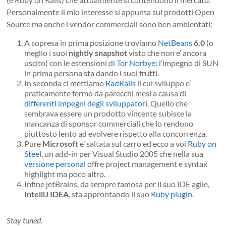
Personalmente il mio interesse si appunta sui prodotti Open
Source ma anche i vendor commerciali sono ben ambientati:
A sopresa in prima posizione troviamo
NetBeans
6.0
(o
meglio i suoi
nightly snapshot
visto che non e’ ancora
uscito) con le estensioni di
Tor Norbye
: l’impegno di SUN
in prima persona sta dando i suoi frutti.
In seconda ci mettiamo
RadRails
il cui sviluppo e’
praticamente fermo da parecchi mesi a causa di
differenti impegni degli sviluppatori
. Quello che
sembrava essere un prodotto vincente subisce la
mancanza di sponsor commerciali che lo rendono
piuttosto lento ad evolvere rispetto alla concorrenza.
Pure
Microsoft
e’ saltata sul carro ed ecco a voi
Ruby on
Steel
, un add-in per Visual Studio 2005 che nella sua
versione personal
offre project management e syntax
highlight ma poco altro.
Infine jetBrains, da sempre famosa per il suo IDE agile,
IntelliJ IDEA
, sta approntando il suo
Ruby plugin
.
Stay tuned
.