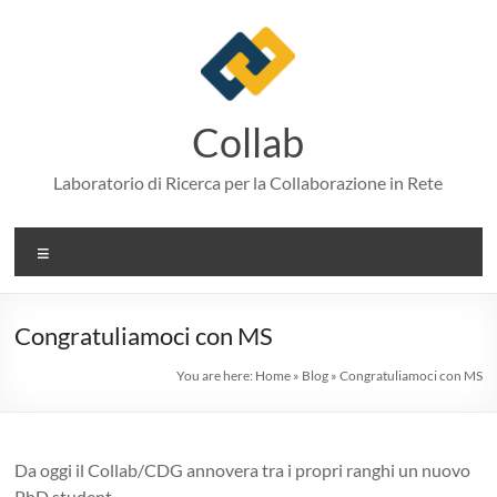
Skip
to
content
Collab
Laboratorio di Ricerca per la Collaborazione in Rete
Menu
Congratuliamoci con MS
You are here:
Home
»
Blog
»
Congratuliamoci con MS
Da oggi il Collab/CDG annovera tra i propri ranghi un nuovo
PhD student.