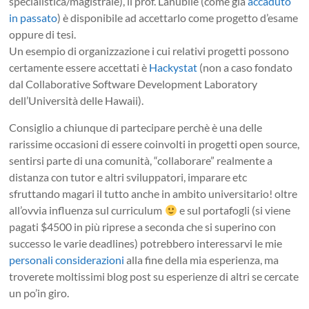
specialistica/magistrale), il prof. Lanubile (come già
accaduto
in passato
) è disponibile ad accettarlo come progetto d’esame
oppure di tesi.
Un esempio di organizzazione i cui relativi progetti possono
certamente essere accettati è
Hackystat
(non a caso fondato
dal Collaborative Software Development Laboratory
dell’Università delle Hawaii).
Consiglio a chiunque di partecipare perchè è una delle
rarissime occasioni di essere coinvolti in progetti open source,
sentirsi parte di una comunità, “collaborare” realmente a
distanza con tutor e altri sviluppatori, imparare etc
sfruttando magari il tutto anche in ambito universitario! oltre
all’ovvia influenza sul curriculum
e sul portafogli (si viene
pagati $4500 in più riprese a seconda che si superino con
successo le varie deadlines) potrebbero interessarvi le mie
personali considerazioni
alla fine della mia esperienza, ma
troverete moltissimi blog post su esperienze di altri se cercate
un po’in giro.