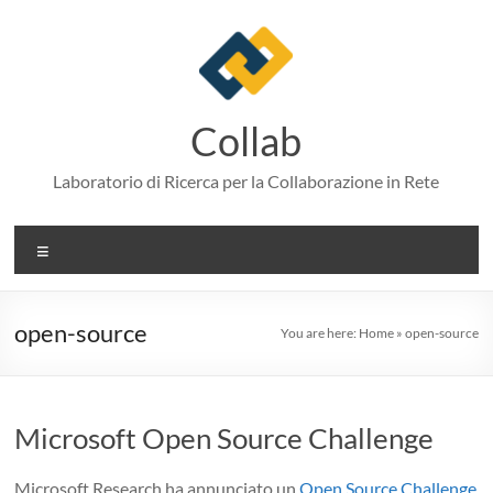
Skip
to
content
Collab
Laboratorio di Ricerca per la Collaborazione in Rete
Menu
open-source
You are here:
Home
»
open-source
Microsoft Open Source Challenge
Microsoft Research ha annunciato un
Open Source Challenge