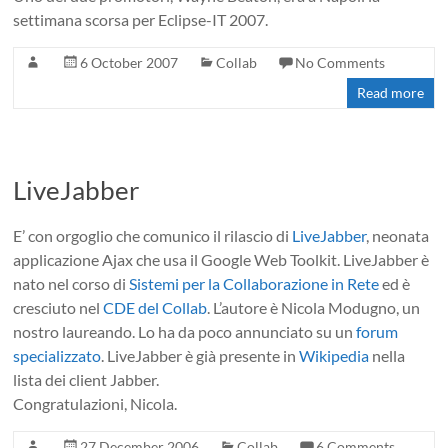
settimana scorsa per Eclipse-IT 2007.
6 October 2007
Collab
No Comments
Read more
LiveJabber
E’ con orgoglio che comunico il rilascio di
LiveJabber
, neonata
applicazione Ajax che usa il Google Web Toolkit. LiveJabber è
nato nel corso di
Sistemi per la Collaborazione in Rete
ed è
cresciuto nel
CDE del Collab
. L’autore è Nicola Modugno, un
nostro laureando. Lo ha da poco annunciato su un
forum
specializzato
. LiveJabber è già presente in
Wikipedia
nella
lista dei client Jabber.
Congratulazioni, Nicola.
27 December 2006
Collab
6 Comments