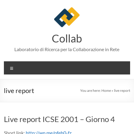
Skip
to
content
Collab
Laboratorio di Ricerca per la Collaborazione in Rete
Menu
live report
You are here:
Home
»
live report
Live report ICSE 2001 – Giorno 4
Short link:
http://wp.me/pfeh0-fz