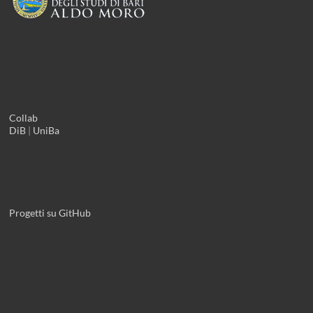
Collab
DiB
|
UniBa
Progetti su GitHub