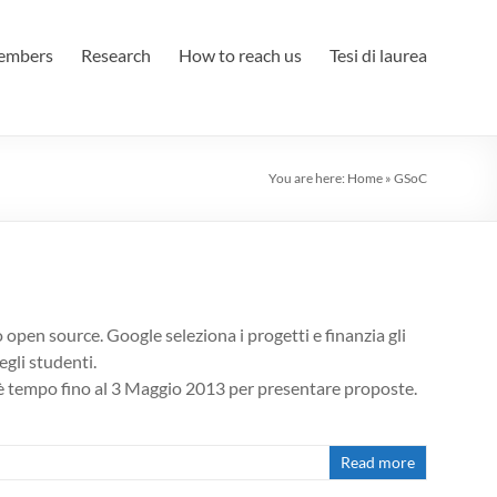
embers
Research
How to reach us
Tesi di laurea
You are here:
Home
»
GSoC
pen source. Google seleziona i progetti e finanzia gli
gli studenti.
 C’è tempo fino al 3 Maggio 2013 per presentare proposte.
Read more