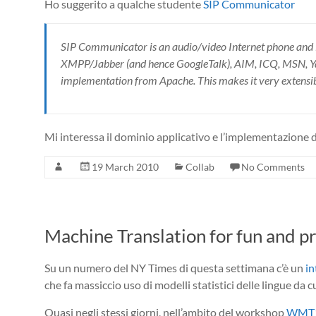
Ho suggerito a qualche studente
SIP Communicator
SIP Communicator is an audio/video Internet phone and in
XMPP/Jabber (and hence GoogleTalk), AIM, ICQ, MSN, Yaho
implementation from Apache. This makes it very extensibl
Mi interessa il dominio applicativo e l’implementazione d
19 March 2010
Collab
No Comments
Machine Translation for fun and pr
Su un numero del NY Times di questa settimana c’è un
in
che fa massiccio uso di modelli statistici delle lingue da cu
Quasi negli stessi giorni, nell’ambito del workshop
WMT