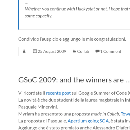
…
Whether you continue with Hackystat or not, I hope that 
some capacity.
Condivido l’auspicio e aggiungo le mie congratulazioni.
25 August 2009
Collab
1 Comment
GSoC 2009: and the winners are 
Vi ricordate il
recente post
sul Google Summer of Code 
La novità è che due studenti della laurea magistrale in I
Pasquale Minervini.
Myriam ha presentato una proposta
made in Collab
,
Towa
La proposta di Pasquale,
Apertium going SOA
, è stata i
Aggiungo che è stato premiato anche Alessandro Diaferia,