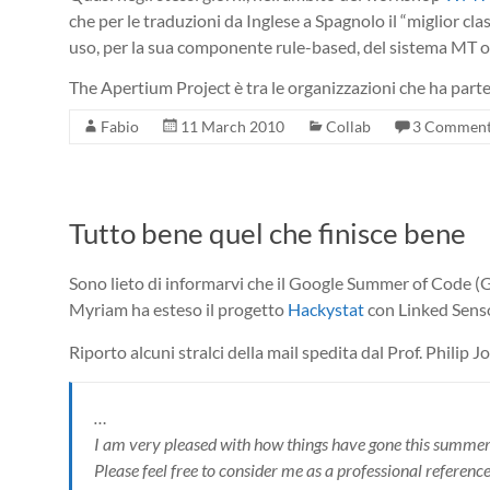
che per le traduzioni da Inglese a Spagnolo il “miglior class
uso, per la sua componente rule-based, del sistema MT
The Apertium Project è tra le organizzazioni che ha part
Fabio
11 March 2010
Collab
3 Commen
Tutto bene quel che finisce bene
Sono lieto di informarvi che il Google Summer of Code (
Myriam ha esteso il progetto
Hackystat
con Linked Senso
Riporto alcuni stralci della mail spedita dal Prof. Philip
…
I am very pleased with how things have gone this summer t
Please feel free to consider me as a professional reference