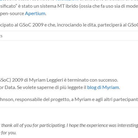
ificato” è stato un sistema MT ibrido (ossia che fa uso sia di modelli 
 open-source
Apertium
.
ecipato al GSoC 2009 e che, incrociando le dita, parteciperà al GS
ts
GSoC) 2009 di Myriam Leggieri è terminato con successo.
r Data. Se volete saperne di più leggete il
blog di Myriam
.
 Johnson, responsabile del progetto, a Myriam e agli altri partecipa
hank all of you for participating. I hope the experience was interesting
 for you.