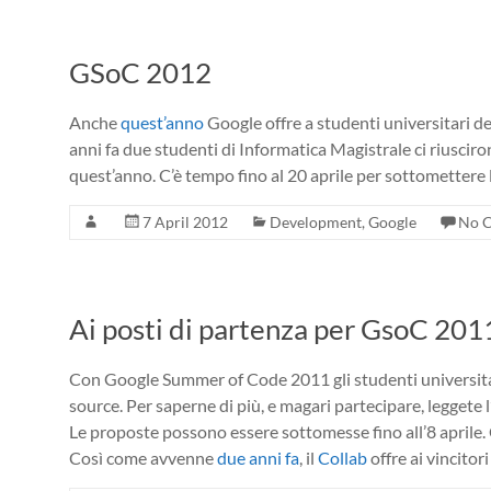
GSoC 2012
Anche
quest’anno
Google offre a studenti universitari de
anni fa due studenti di Informatica Magistrale ci riusciro
quest’anno. C’è tempo fino al 20 aprile per sottomettere 
7 April 2012
Development
,
Google
No 
Ai posti di partenza per GsoC 201
Con Google Summer of Code 2011 gli studenti universita
source. Per saperne di più, e magari partecipare, leggete l
Le proposte possono essere sottomesse fino all’8 aprile. 
Così come avvenne
due anni fa
, il
Collab
offre ai vincitor