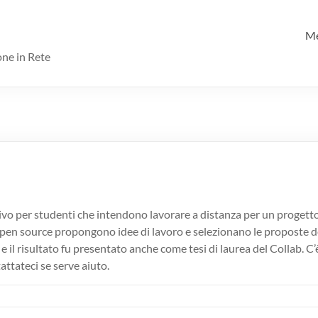
M
one in Rete
 per studenti che intendono lavorare a distanza per un progetto o
 open source propongono idee di lavoro e selezionano le proposte de
 e il risultato fu presentato anche come tesi di laurea del Collab.
attateci se serve aiuto.