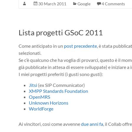
30 March 2011
Google
4 Comments
Lista progetti GSoC 2011
Come anticipato in un
post precedente
, è stata pubblica
selezionati.
Se c’è qualcuno che ha voglia di provarci, questo è il mom
già pubblicate in attesa di essere sviluppate) e iniziare 
I miei progetti preferiti (i gusti sono gusti):
Jitsi
(ex SIP Communicator)
XMPP Standards Foundation
OpenMRS
Unknown Horizons
WorldForge
Ai vincitori, così come avvenne
due anni fa
, il Collab offr