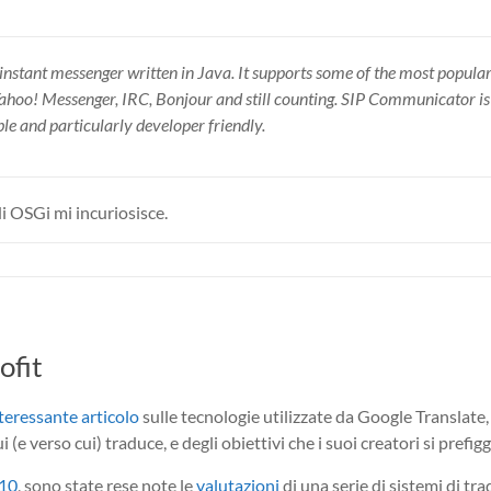
stant messenger written in Java. It supports some of the most popular
o! Messenger, IRC, Bonjour and still counting. SIP Communicator is b
e and particularly developer friendly.
i OSGi mi incuriosisce.
ofit
teressante articolo
sulle tecnologie utilizzate da Google Translate,
i (e verso cui) traduce, e degli obiettivi che i suoi creatori si prefig
10
, sono state rese note le
valutazioni
di una serie di sistemi di t