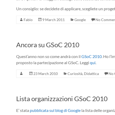
Un consiglio: se decidete di applicare, scegliete un prog
Fabio
9 March 2011
Google
No Commen
Ancora su GSoC 2010
Quest’anno non so come andrà con il
GSoC 2010
. Ho l’
proposto la partecipazione al GSoC. Leggi
qui
.
23 March 2010
Curiosità
,
Didattica
No 
Lista organizzazioni GSoC 2010
E’ stata
pubblicata sul blog di Google
la lista delle organi