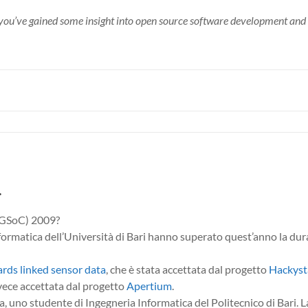
you’ve gained some insight into open source software development and t
…
(GSoC) 2009?
nformatica dell’Università di Bari hanno superato quest’anno la dur
rds linked sensor data
, che è stata accettata dal progetto
Hackyst
nvece accettata dal progetto
Apertium
.
 uno studente di Ingegneria Informatica del Politecnico di Bari. L