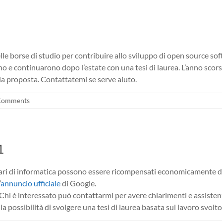
lle borse di studio per contribuire allo sviluppo di open source sof
no e continuarono dopo l’estate con una tesi di laurea. L’anno scor
la proposta. Contattatemi se serve aiuto.
Comments
1
ri di informatica possono essere ricompensati economicamente da
’
annuncio ufficiale
di Google.
Chi è interessato può contattarmi per avere chiarimenti e assisten
i la possibilità di svolgere una tesi di laurea basata sul lavoro svolto