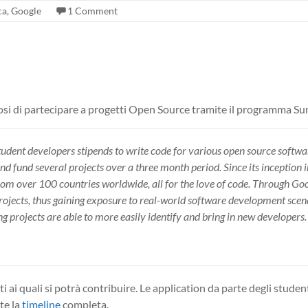
ca
,
Google
1 Comment
osi di partecipare a progetti Open Source tramite il programma S
student developers stipends to write code for various open source softw
and fund several projects over a three month period. Since its inceptio
rom over 100 countries worldwide, all for the love of code. Through G
rojects, thus gaining exposure to real-world software development sce
ing projects are able to more easily identify and bring in new developers.
ti ai quali si potrà contribuire. Le application da parte degli stude
te la
timeline
completa.