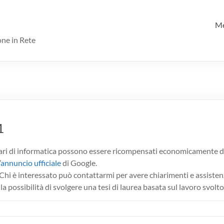
M
one in Rete
1
ri di informatica possono essere ricompensati economicamente da
’
annuncio ufficiale
di Google.
Chi è interessato può contattarmi per avere chiarimenti e assisten
i la possibilità di svolgere una tesi di laurea basata sul lavoro svolto