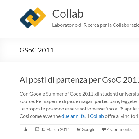
Skip
to
Collab
content
Laboratorio di Ricerca per la Collaborazi
GSoC 2011
Ai posti di partenza per GsoC 201
Con Google Summer of Code 2011 gli studenti universita
source. Per saperne di più, e magari partecipare, leggete l
Le proposte possono essere sottomesse fino all’8 aprile. 
Così come avvenne
due anni fa
, il
Collab
offre ai vincitor
30 March 2011
Google
4 Comments