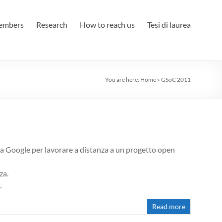
embers
Research
How to reach us
Tesi di laurea
You are here:
Home
»
GSoC 2011
 Google per lavorare a distanza a un progetto open
za.
.
Read more