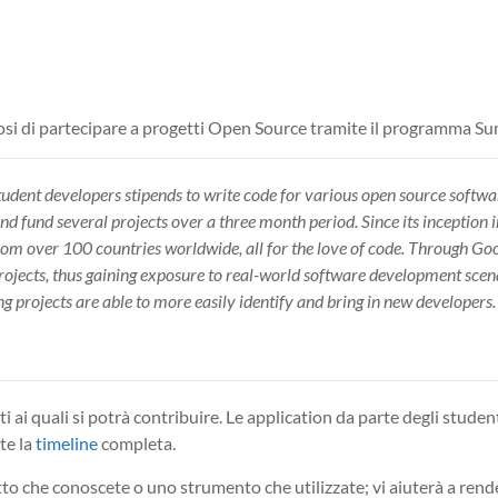
osi di partecipare a progetti Open Source tramite il programma S
student developers stipends to write code for various open source softw
and fund several projects over a three month period. Since its inceptio
rom over 100 countries worldwide, all for the love of code. Through G
rojects, thus gaining exposure to real-world software development sce
ing projects are able to more easily identify and bring in new developers.
ti ai quali si potrà contribuire. Le application da parte degli stude
te la
timeline
completa.
etto che conoscete o uno strumento che utilizzate; vi aiuterà a ren