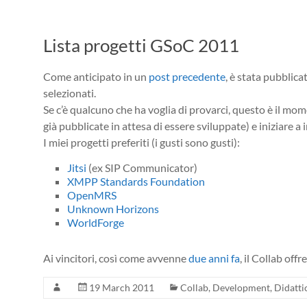
Lista progetti GSoC 2011
Come anticipato in un
post precedente
, è stata pubblica
selezionati.
Se c’è qualcuno che ha voglia di provarci, questo è il mom
già pubblicate in attesa di essere sviluppate) e iniziare 
I miei progetti preferiti (i gusti sono gusti):
Jitsi
(ex SIP Communicator)
XMPP Standards Foundation
OpenMRS
Unknown Horizons
WorldForge
Ai vincitori, così come avvenne
due anni fa
, il Collab offr
19 March 2011
Collab
,
Development
,
Didatti