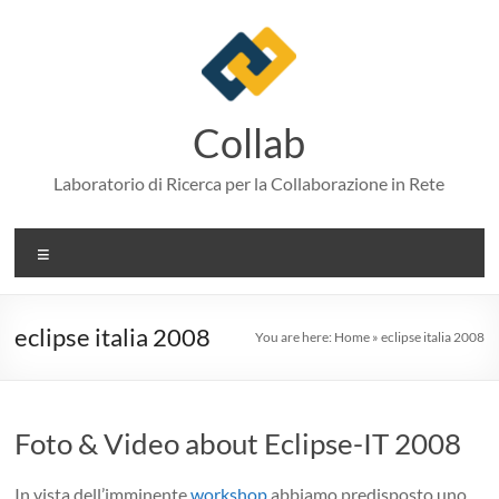
Skip
to
content
Collab
Laboratorio di Ricerca per la Collaborazione in Rete
Menu
eclipse italia 2008
You are here:
Home
»
eclipse italia 2008
Foto & Video about Eclipse-IT 2008
In vista dell’imminente
workshop
abbiamo predisposto uno